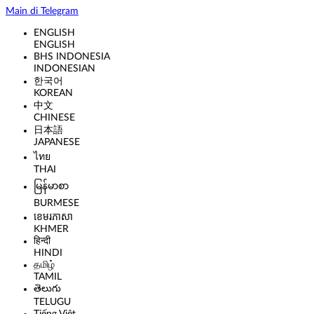
Main di Telegram
ENGLISH
ENGLISH
SELAMAT KEPADA
BHS INDONESIA
fa***1 Telah Melakukan WD Sebesar 3.000.000
INDONESIAN
한국어
KOREAN
中文
CHINESE
日本語
JAPANESE
ไทย
THAI
မြန်မာစာ
BURMESE
ខេមរភាសា
KHMER
हिन्दी
HINDI
தமிழ்
TAMIL
తెలుగు
TELUGU